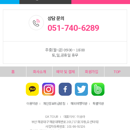
상담 문의
051-740-6289
주중(월~금) 09:00 ~ 18:00
토,일,공휴일 휴무
홈
회사소개
예약 및 결제
회원가입
TOP
이용약관
개인정보취급방침
해외여행약관
특별약관
l
l
l
GK TOUR
대표이사 : 이송아
l
부산 해운대구 해운대해변로 203,717호(우동,오션타워)
사업자등록번호 : 101-86-91526