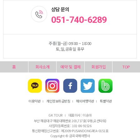
상담 문의
051-740-6289
주중(월~금) 09:00 ~ 18:00
토,일,공휴일 휴무
홈
회사소개
예약 및 결제
회원가입
TOP
이용약관
개인정보취급방침
해외여행약관
특별약관
l
l
l
GK TOUR
대표이사 : 이송아
l
부산 해운대구 해운대해변로 203,717호(우동,오션타워)
사업자등록번호 : 101-86-91526
통신판매업신고번호 : 제2009-PUSANDONGREA-0151호
Copyright © 금곡국제여행사