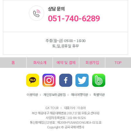
상담 문의
051-740-6289
주중(월~금) 09:00 ~ 18:00
토,일,공휴일 휴무
홈
회사소개
예약 및 결제
회원가입
TOP
이용약관
개인정보취급방침
해외여행약관
특별약관
l
l
l
GK TOUR
대표이사 : 이송아
l
부산 해운대구 해운대해변로 203,717호(우동,오션타워)
사업자등록번호 : 101-86-91526
통신판매업신고번호 : 제2009-PUSANDONGREA-0151호
Copyright © 금곡국제여행사