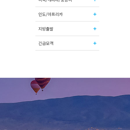
인도/아프리카
지방출발
긴급모객