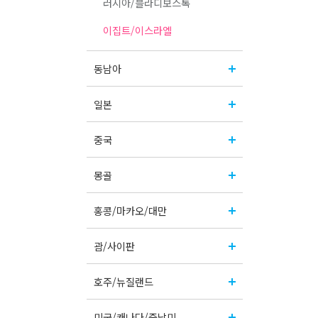
러시아/블라디보스톡
이집트/이스라엘
동남아
일본
중국
몽골
홍콩/마카오/대만
괌/사이판
호주/뉴질랜드
미국/캐나다/중남미