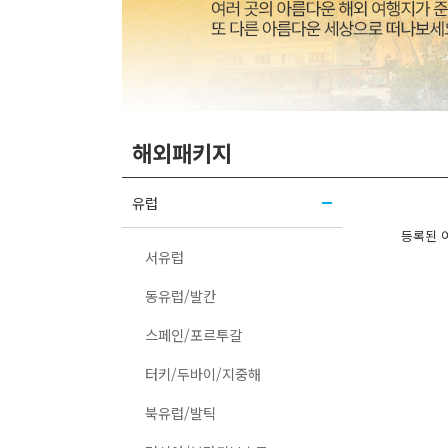
해외패키지
유럽
등록된 
서유럽
동유럽/발칸
스페인/포르투갈
터키/두바이/지중해
북유럽/발틱