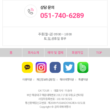
상담 문의
051-740-6289
주중(월~금) 09:00 ~ 18:00
토,일,공휴일 휴무
홈
회사소개
예약 및 결제
회원가입
TOP
이용약관
개인정보취급방침
해외여행약관
특별약관
l
l
l
GK TOUR
대표이사 : 이송아
l
부산 해운대구 해운대해변로 203,717호(우동,오션타워)
사업자등록번호 : 101-86-91526
통신판매업신고번호 : 제2009-PUSANDONGREA-0151호
Copyright © 금곡국제여행사