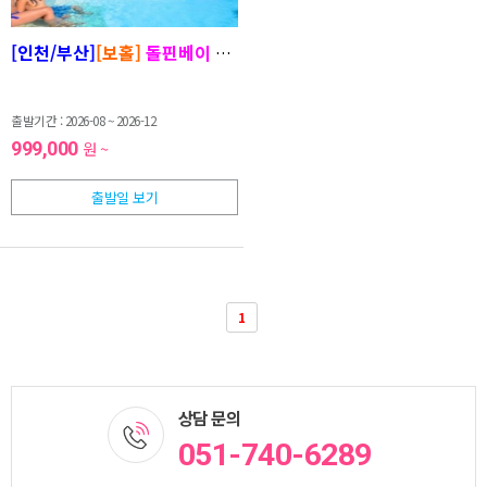
[인천/부산]
[보홀]
돌핀베이 디럭스룸 3박5일
#시내투어#다이빙
출발기간 : 2026-08 ~ 2026-12
999,000
원 ~
출발일 보기
1
상담 문의
051-740-6289