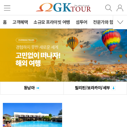
홈
고객혜택
소규모 프라이빗 여행
섬투어
전문가와 함께하는 
동남아
필리핀/보라카이/세부