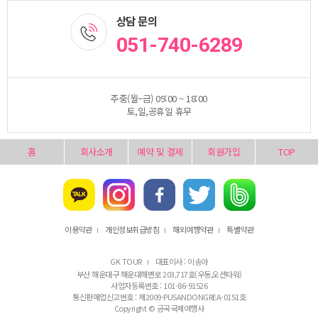
상담 문의
051-740-6289
주중(월~금) 09:00 ~ 18:00
토,일,공휴일 휴무
홈
회사소개
예약 및 결제
회원가입
TOP
이용약관
개인정보취급방침
해외여행약관
특별약관
l
l
l
GK TOUR
대표이사 : 이송아
l
부산 해운대구 해운대해변로 203,717호(우동,오션타워)
사업자등록번호 : 101-86-91526
통신판매업신고번호 : 제2009-PUSANDONGREA-0151호
Copyright © 금곡국제여행사