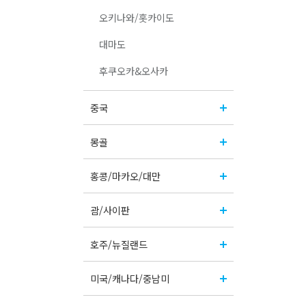
오키나와/홋카이도
대마도
후쿠오카&오사카
중국
몽골
홍콩/마카오/대만
괌/사이판
호주/뉴질랜드
미국/캐나다/중남미