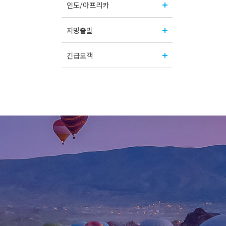
인도/아프리카
지방출발
긴급모객